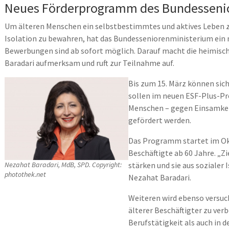
Neues Förderprogramm des Bundessenio
Um älteren Menschen ein selbstbestimmtes und aktives Leben z
Isolation zu bewahren, hat das Bundesseniorenministerium ein
Bewerbungen sind ab sofort möglich. Darauf macht die heimi
Baradari aufmerksam und ruft zur Teilnahme auf.
Bis zum 15. März können sic
sollen im neuen ESF-Plus-P
Menschen – gegen Einsamkeit
gefördert werden.
Das Programm startet im Okt
Beschäftigte ab 60 Jahre. „Zie
Nezahat Baradari, MdB, SPD. Copyright:
stärken und sie aus sozialer 
photothek.net
Nezahat Baradari.
Weiteren wird ebenso versu
älterer Beschäftigter zu ver
Berufstätigkeit als auch in 