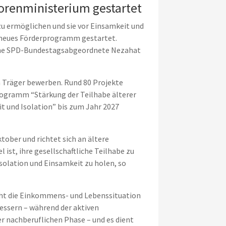
renministerium gestartet
u ermöglichen und sie vor Einsamkeit und
 neues Förderprogramm gestartet.
sche SPD-Bundestagsabgeordnete Nezahat
h Träger bewerben. Rund 80 Projekte
rogramm “Stärkung der Teilhabe älterer
 und Isolation” bis zum Jahr 2027
ober und richtet sich an ältere
l ist, ihre gesellschaftliche Teilhabe zu
Isolation und Einsamkeit zu holen, so
cht die Einkommens- und Lebenssituation
bessern – während der aktiven
der nachberuflichen Phase – und es dient