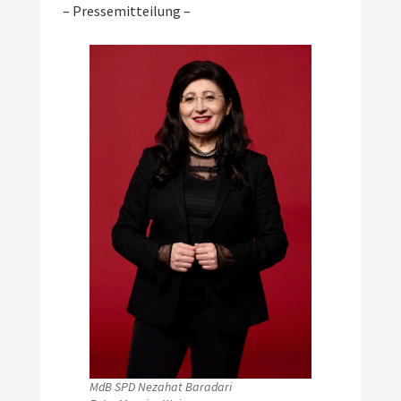
– Pressemitteilung –
MdB SPD Nezahat Baradari